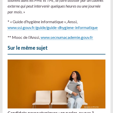
souvent dans les PME et TPE, se faire assister par un cabinet
externe qui peut intervenir quelques heures ou une journée
par mois
. »
* « Guide d’hygiène informatique », Anssi,
www.ssi.gouv.fr/guide/guide-dhygiene-informatique
** Mooc de l’Anssi,
www.secnumacademie.gouv.fr
Sur le même sujet
Candidats neuroatypiques : en parler, ou pas ?