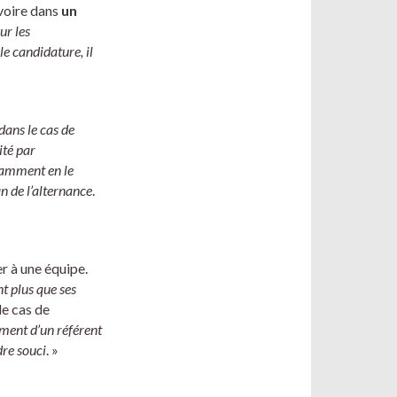
 voire dans
un
ur les
 candidature, il
dans le cas de
ité par
otamment en le
in de l’alternance
.
er à une équipe.
nt plus que ses
le cas de
ement d’un référent
dre souci
. »