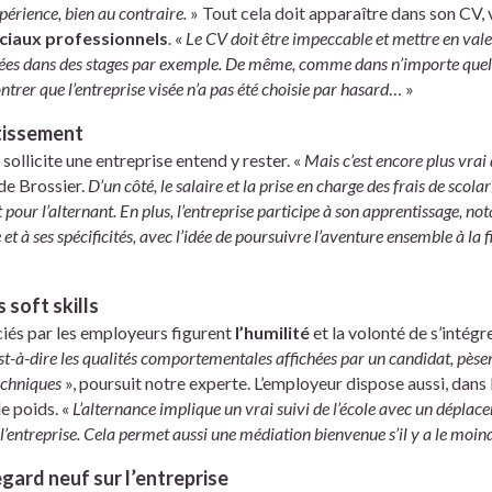
périence, bien au contraire.
» Tout cela doit apparaître dans son CV,
ociaux professionnels
. «
Le CV doit être impeccable et mettre en vale
es dans des stages par exemple. De même, comme dans n’importe quelle
ntrer que l’entreprise visée n’a pas été choisie par hasard
… »
stissement
 sollicite une entreprise entend y rester. «
Mais c’est encore plus vrai 
lde Brossier.
D’un côté, le salaire et la prise en charge des frais de scolar
 pour l’alternant. En plus, l’entreprise participe à son apprentissage, n
et à ses spécificités, avec l’idée de poursuivre l’aventure ensemble à la f
 soft skills
iés par les employeurs figurent
l’humilité
et la volonté de s’intégr
, c’est-à-dire les qualités comportementales affichées par un candidat, pèse
techniques
», poursuit notre experte. L’employeur dispose aussi, dans 
de poids. «
L’alternance implique un vrai suivi de l’école avec un déplac
 l’entreprise. Cela permet aussi une médiation bienvenue s’il y a le moin
gard neuf sur l’entreprise