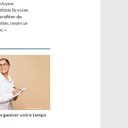
ployeur.
thilde Brossier.
profiter du
allèle, rendre un
se
. »
organiser votre temps