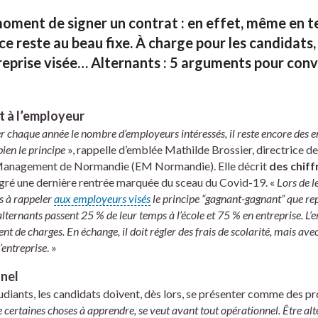
moment de signer un contrat : en effet, même en t
nce reste au beau fixe. À charge pour les candidats,
reprise visée… Alternants : 5 arguments pour conv
t à l’employeur
chaque année le nombre d’employeurs intéressés, il reste encore des en
ien le principe
», rappelle d’emblée Mathilde Brossier, directrice d
e Management de Normandie (EM Normandie). Elle décrit
des chiff
lgré une dernière rentrée marquée du sceau du Covid-19. «
Lors de 
s à rappeler
aux employeurs visés
le principe “gagnant-gagnant” que re
 alternants passent 25 % de leur temps à l’école et 75 % en entreprise. L
nt de charges. En échange, il doit régler des frais de scolarité, mais avec
’entreprise
. »
nnel
diants, les candidats doivent, dès lors, se présenter comme des pr
 certaines choses à apprendre, se veut avant tout opérationnel. Être alte