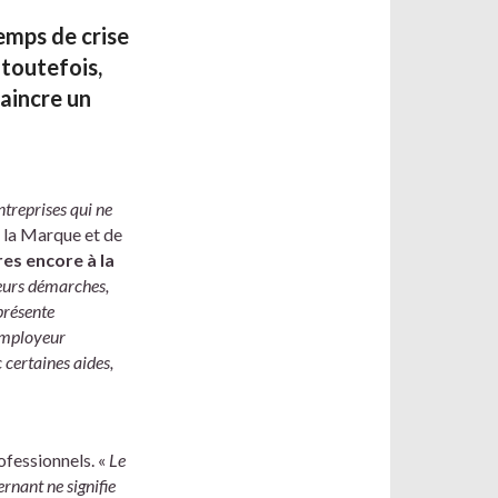
emps de crise
 toutefois,
aincre un
treprises qui ne
e la Marque et de
res encore à la
leurs démarches,
présente
’employeur
 certaines aides,
ofessionnels. «
Le
rnant ne signifie