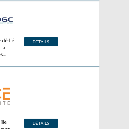
e dédié
DÉTAILS
 la
s...
ille
DÉTAILS
leurs