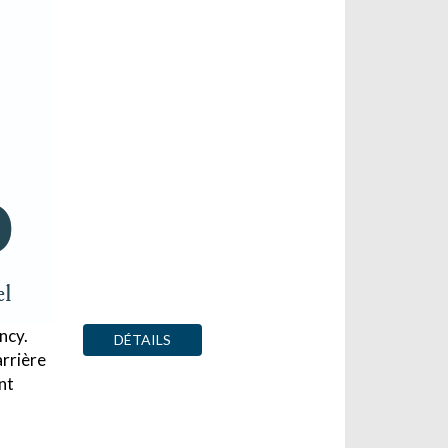
ncy.
DÉTAILS
arrière
nt