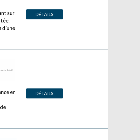
ant sur
DÉTAILS
utée.
n d’une
ence en
DÉTAILS
 de