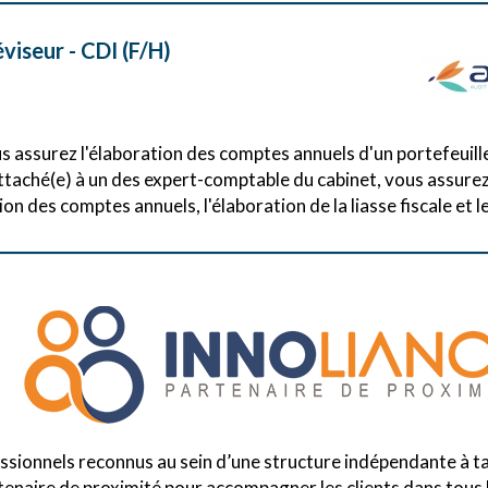
viseur - CDI (F/H)
s assurez l'élaboration des comptes annuels d'un portefeuill
attaché(e) à un des expert-comptable du cabinet, vous assurez
n des comptes annuels, l'élaboration de la liasse fiscale et le
sionnels reconnus au sein d’une structure indépendante à ta
naire de proximité pour accompagner les clients dans tous 