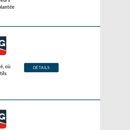
plantée
é, où
DÉTAILS
tils