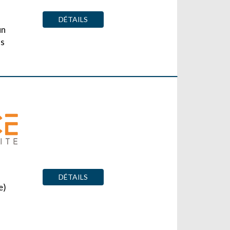
DÉTAILS
un
us
DÉTAILS
e)