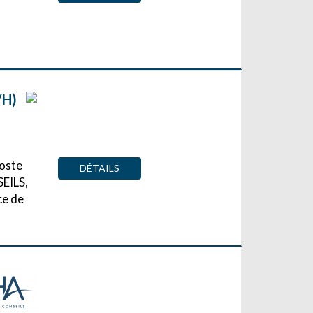
/H)
poste
DÉTAILS
SEILS,
ce de