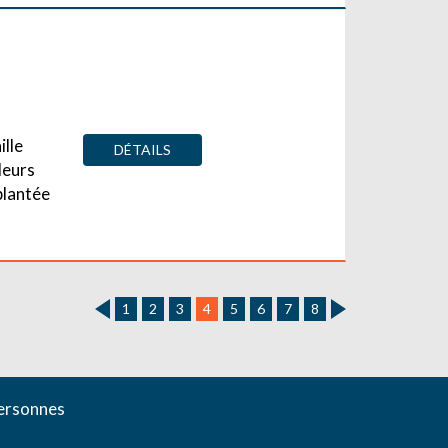
ille
DÉTAILS
leurs
plantée
1
2
3
4
5
6
7
8
personnes