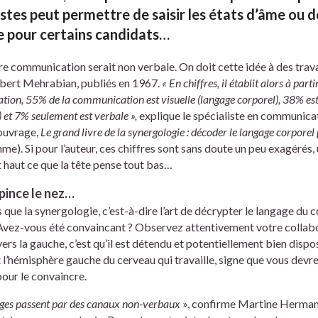
estes peut permettre de saisir les états d’âme ou 
le pour certains candidats…
re communication serait non verbale. On doit cette idée à des trav
bert Mehrabian, publiés en 1967.
« En chiffres, il établit alors à par
ation, 55% de la communication est visuelle (langage corporel), 38% es
) et 7% seulement est verbale »,
explique le spécialiste en communica
 ouvrage,
Le grand livre de la synergologie : décoder le langage corporel
e). Si pour l’auteur, ces chiffres sont sans doute un peu exagérés,
ut haut ce que la tête pense tout bas…
 pince le nez…
 que la synergologie, c’est-à-dire l’art de décrypter le langage du c
Avez-vous été convaincant ? Observez attentivement votre collab
 vers la gauche, c’est qu’il est détendu et potentiellement bien dispo
t l’hémisphère gauche du cerveau qui travaille, signe que vous devr
pour le convaincre.
nges passent par des canaux non-verbaux
», confirme Martine Hermann