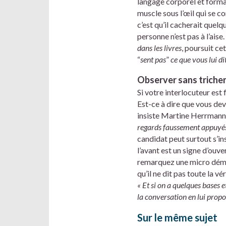
langage corporel et format
muscle sous l’œil qui se c
c’est qu’il cacherait quel
personne n’est pas à l’aise.
dans les livres
, poursuit ce
“
sent pas
”
ce que vous lui d
Observer sans triche
Si votre interlocuteur est
Est-ce à dire que vous de
insiste Martine Herrmann
regards faussement appuyés
candidat peut surtout s’i
l’avant est un signe d’ouve
remarquez une micro démang
qu’il ne dit pas toute la vé
« Et si on a quelques bases e
la conversation en lui pro
Sur le même sujet