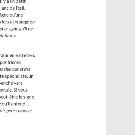
 y a un petit
anc de l’œil,
signe qu’une
 lors d’un stage ou
t le signe qu’il
ne
tation. »
ahir en entretien.
pas tricher,
s silences et des
e spécialiste, un
penché vers
ennuie. Si vous
eut-être le signe
ce qu’il entend…
rvir pour relancer