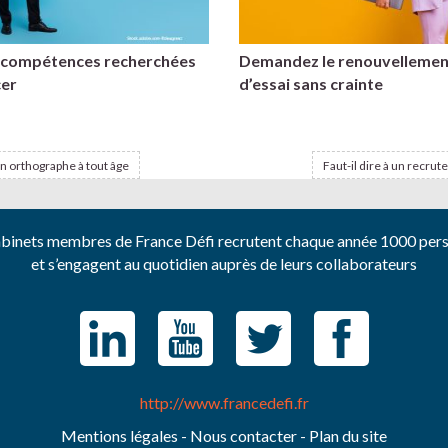
s compétences recherchées
Demandez le renouvellemen
cer
d’essai sans crainte
n orthographe à tout âge
Faut-il dire à un recrute
abinets membres de France Défi recrutent chaque année 1000 per
et s’engagent au quotidien auprès de leurs collaborateurs
http://www.francedefi.fr
Mentions légales
Nous contacter
Plan du site