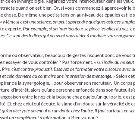
rice en synergologie. Regardez votre interlocuteur dans les yeux. Il
ontracte quand on est bien. Or, si vous commencez à apercevoir le bl
que chose. De même, une petite tension au niveau des épaules est le 
«
Mê
me si c
’
est une science, on peut apprendre quelques astuces simples
tte experte.
Par exemple, si un interlocuteur se pince les ailes du nez, c’es
ites. Ce sont des indices qui peuvent vous aider à moduler votre argumen
r
 formé ou observateur, beaucoup de gestes risquent donc de vous tr
vez essayer de vous contrôler ? Pas forcément.
« Un individu ne peut 
.
Pire, c’est contre-productif. Essayez de formater votre discours avec de
 et cela donnera au contraire une impression de mensonge. »
Selon cett
nspirer de la synergologie… pour observer son recruteur. Un corps 
rture, d’intérêt, alors qu’une personne enfoncée dans son fauteuil s’
eaison entre le nez et la bouche chez quelqu’un qui parle, c’est p
rité. Et chez celui qui écoute, le signe d’un doute sur la véracité de 
t qu’on décrypte un ennui ou un doute chez l’autre, il faut surtout s’en se
posant un complément d’information.
»
Bien vu, non ?