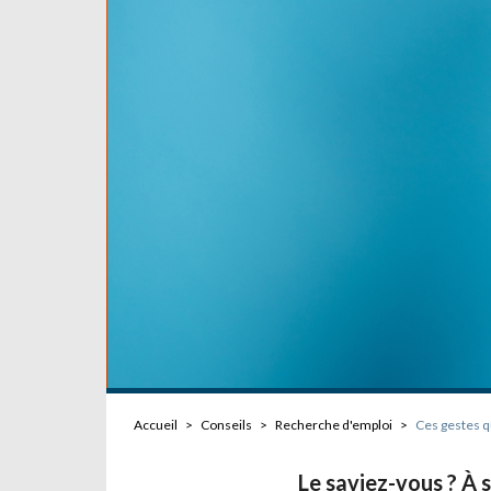
Accueil
>
Conseils
>
Recherche d'emploi
>
Ces gestes q
Le saviez-vous ? À s