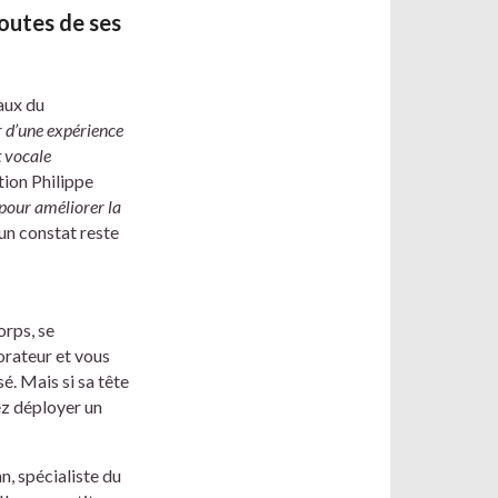
doutes de ses
aux du
tir d’une expérience
t vocale
tion Philippe
 pour améliorer la
 un constat reste
orps, se
orateur et vous
sé. Mais si sa tête
ez déployer un
, spécialiste du